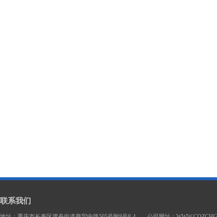
联系我们
地址：重庆市长寿区渡舟街道商贸中路505号附8号8-4 公司网址：WWW.CQZCHG.