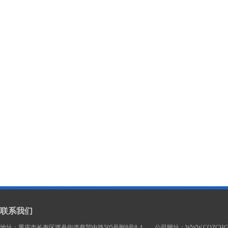
联系我们
地址：重庆市长寿区渡舟街道商贸中路505号附8号8-4 公司网址：WWW.CQZCHG.