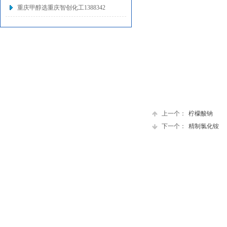
重庆甲醇选重庆智创化工1388342
上一个：
柠檬酸钠
下一个：
精制氯化铵