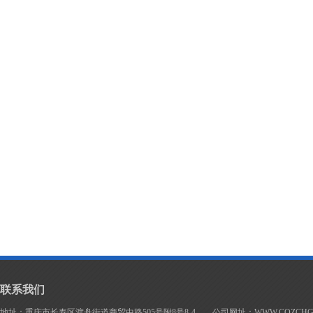
联系我们
地址：重庆市长寿区渡舟街道商贸中路505号附8号8-4 公司网址：WWW.CQZCHG.