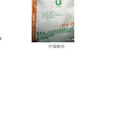
柠檬酸钠
精