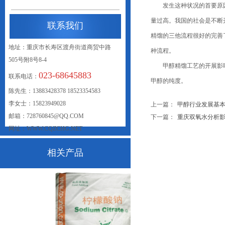
发生这种状况的首要原因是
量过高。我国的社会是不断
联系我们
精馏的三他流程很好的完善
地址：重庆市长寿区渡舟街道商贸中路
种流程。
505号附8号8-4
甲醇精馏工艺的开展影响着
023-68645883
联系电话：
甲醇的纯度。
联系我们
陈先生：13883428378 18523354583
李女士：15823949028
上一篇：
甲醇行业发展基
邮箱：728760845@QQ.COM
下一篇：
重庆双氧水分析影响双.
网址：WWW.CQZCHG.NET
相关产品